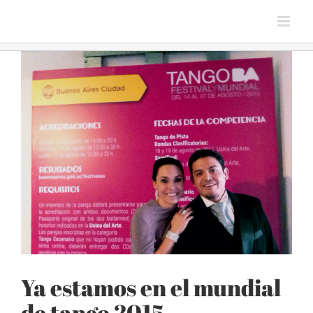
Saltar
al
contenido
Ver
imagen
más
grande
Ya estamos en el mundial
de tango 2015