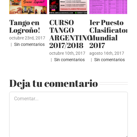
Tango en
CURSO
1er Puesto
V
Logroño!
TANGO
Clasificatoria
T
ARGENTINO
Mundial
W
octubre 23rd, 2017
2017/2018
2017
|
Sin comentarios
may
Sin
octubre 10th, 2017
agosto 16th, 2017
|
Sin comentarios
|
Sin comentarios
Deja tu comentario
Comentar