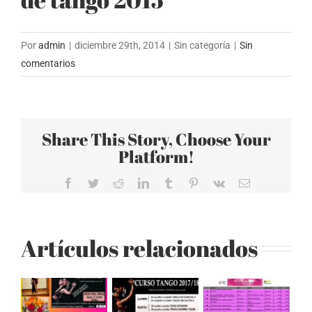
Por
admin
|
diciembre 29th, 2014
|
Sin categoría
|
Sin
comentarios
Share This Story, Choose Your
Platform!
Facebook
Twitter
Reddit
LinkedIn
Tumblr
Pinterest
Vk
Correo
electrónico
Artículos relacionados